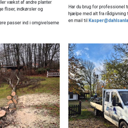
ller vækst af andre planter
Har du brug for professionel t
fliser, indkørsler og
hjælpe med alt fra rådgivning 
en mail til
Kasper@dahlsanla
ere passer ind i omgivelserne