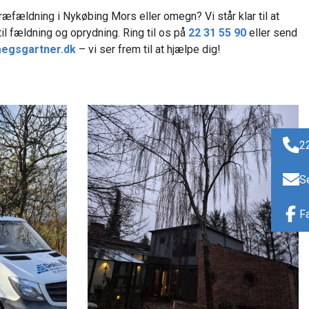
ræfældning i Nykøbing Mors eller omegn? Vi står klar til at
til fældning og oprydning. Ring til os på
22 31 55 90
eller send
egsgartner.dk
– vi ser frem til at hjælpe dig!
2
S
F