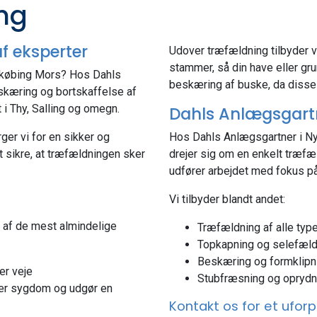
ng
af eksperter
Udover træfældning tilbyder 
stammer, så din have eller gr
Nykøbing Mors? Hos Dahls
beskæring af buske, da disse 
skæring og bortskaffelse af
i Thy, Salling og omegn.
Dahls Anlægsgartne
ger vi for en sikker og
Hos Dahls Anlægsgartner i Ny
at sikre, at træfældningen sker
drejer sig om en enkelt træfæl
udfører arbejdet med fokus på
Vi tilbyder blandt andet:
e af de mest almindelige
Træfældning af alle typ
Topkapning og selefæld
Beskæring og formklipn
er veje
Stubfræsning og oprydn
ller sygdom og udgør en
Kontakt os for et uforp