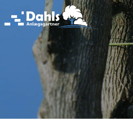
Gå
til
hovedindhold